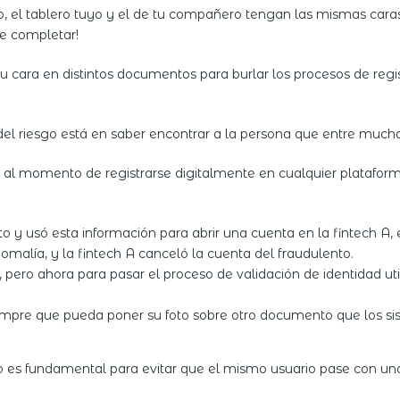
o, el tablero tuyo y el de tu compañero tengan las mismas caras
de completar!
 su cara en distintos documentos para burlar los procesos de reg
el riesgo está en saber encontrar a la persona que entre muchas 
d al momento de registrarse digitalmente en cualquier plataform
to y usó esta información para abrir una cuenta en la fintech A, 
anomalía, y la fintech A canceló la cuenta del fraudulento.
 B, pero ahora para pasar el proceso de validación de identidad ut
empre que pueda poner su foto sobre otro documento que los s
 es fundamental para evitar que el mismo usuario pase con un