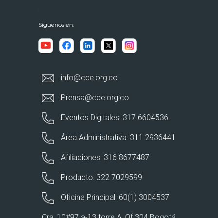
Síguenos en:
info@cce.org.co
Prensa@cce.org.co
Eventos Digitales: 317 6604536
Área Administrativa: 311 2936441
Afiliaciones: 316 8677487
Producto: 322 7029599
Oficina Principal: 60(1) 3004537
Cra. 10#97 a-13 torre A. Of 304 Bogotá