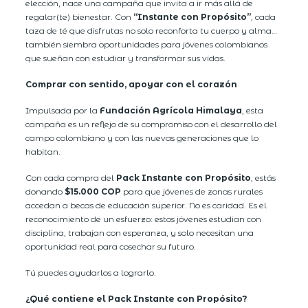
elección, nace una campaña que invita a ir más allá de
regalar(te) bienestar. Con
“Instante con Propósito”
, cada
taza de té que disfrutas no solo reconforta tu cuerpo y alma…
también siembra oportunidades para jóvenes colombianos
que sueñan con estudiar y transformar sus vidas.
Comprar con sentido, apoyar con el corazón
Impulsada por la
Fundación Agrícola Himalaya
, esta
campaña es un reflejo de su compromiso con el desarrollo del
campo colombiano y con las nuevas generaciones que lo
habitan.
Con cada compra del
Pack Instante con Propósito
, estás
donando
$15.000 COP
para que jóvenes de zonas rurales
accedan a becas de educación superior. No es caridad. Es el
reconocimiento de un esfuerzo: estos jóvenes estudian con
disciplina, trabajan con esperanza, y solo necesitan una
oportunidad real para cosechar su futuro.
Tú puedes ayudarlos a lograrlo.
¿Qué contiene el Pack Instante con Propósito?