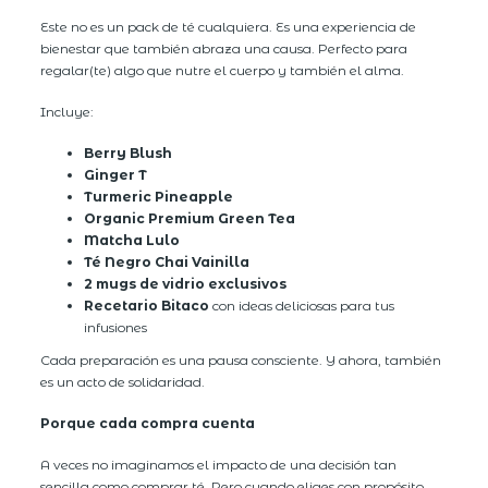
Este no es un pack de té cualquiera. Es una experiencia de
bienestar que también abraza una causa. Perfecto para
regalar(te) algo que nutre el cuerpo y también el alma.
Incluye:
Berry Blush
Ginger T
Turmeric Pineapple
Organic Premium Green Tea
Matcha Lulo
Té Negro Chai Vainilla
2 mugs de vidrio exclusivos
Recetario Bitaco
con ideas deliciosas para tus
infusiones
Cada preparación es una pausa consciente. Y ahora, también
es un acto de solidaridad.
Porque cada compra cuenta
A veces no imaginamos el impacto de una decisión tan
sencilla como comprar té. Pero cuando eliges con propósito,