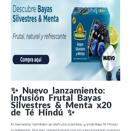
✨ Nuevo lanzamiento:
Infusión Frutal Bayas
Silvestres & Menta x20
de Té Hindú ✨
El bienestar también se disfruta a sorbos, y en&nbsp;Té Hindú
lo sabemos. Por eso, presentamos con mucha emoción nuestra