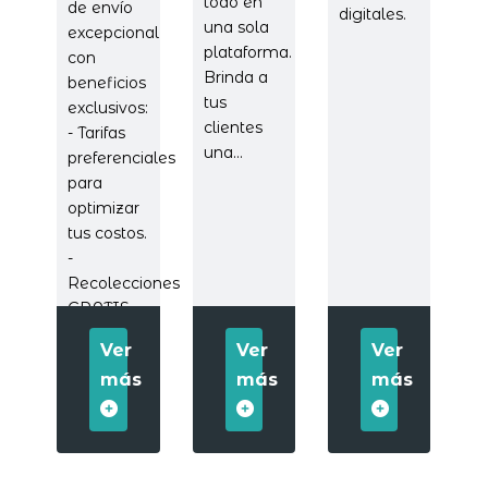
todo en
de envío
digitales.
una sola
excepcional
plataforma.
con
Brinda a
beneficios
tus
exclusivos:
clientes
- Tarifas
una...
preferenciales
para
optimizar
tus costos.
-
Recolecciones
GRATIS...
Ver
Ver
Ver
más
más
más