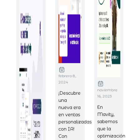
febrero 8,
2024
noviembre
¡Descubre
16, 2023
una
En
nueva era
Mavity,
en ventas
sabemos
personalizadas
que la
con IA!
optimización
Con