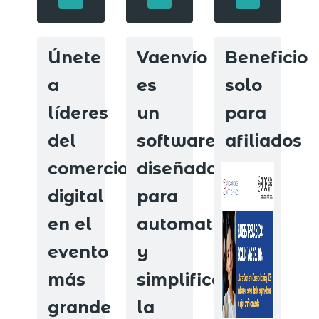
Únete
Vaenvío
Beneficio
a
es
solo
líderes
un
para
del
software
afiliados
comercio
diseñado
digital
para
en el
automatizar
evento
y
más
simplificar
grande
la