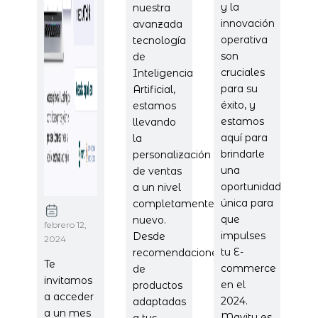
y la
nuestra
innovación
avanzada
operativa
tecnología
son
de
cruciales
Inteligencia
para su
Artificial,
éxito, y
estamos
estamos
llevando
aquí para
la
brindarle
personalización
una
de ventas
oportunidad
a un nivel
única para
completamente
que
nuevo.
febrero 12,
impulses
Desde
2024
tu E-
recomendaciones
Te
commerce
de
invitamos
en el
productos
a acceder
2024.
adaptadas
a un mes
Mavity es
a tus