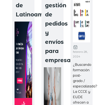
de
gestión
Latinoamérica.
de
pedidos
y
envíos
para
febrero 28,
2024
empresas.
¿Buscando
formación
post-
grado /
especializada?
La CCCE y
EUDE
ofrecen a