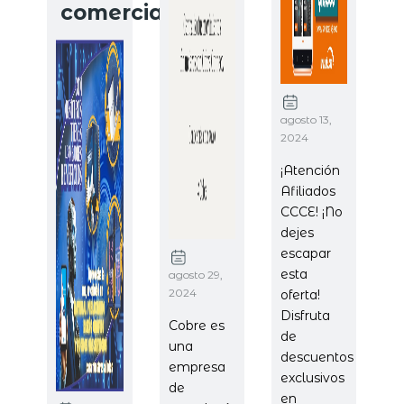
comerciales.
agosto 13,
2024
¡Atención
Afiliados
CCCE! ¡No
dejes
escapar
esta
agosto 29,
2024
oferta!
Disfruta
Cobre es
de
una
descuentos
empresa
exclusivos
de
en