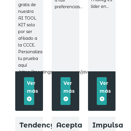
gratis de
líder en...
preferencias...
nuestra
AI TOOL
KIT solo
por ser
afiliado a
la CCCE.
Personaliza
tu prueba
aquí
https://meetings.hubspot.com/javier252
Ver
Ver
Ver
más
más
más
Tendencys
Acepta
Impulsa