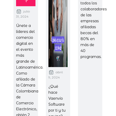
todos los
colaboradores
julio
de las
31, 2024
empresas
Únete a
afiliadas
líderes del
becas del
comercio
80% en
digital en
más de
el evento
40
más
programas.
grande de
Latinoamérica.
abril
Como
9, 2024
afiliado de
la Cámara
¿Qué
Colombiana
hace
de
Vaenvío
Comercio
Software
Electrónico,
por ti y tu
obtén 2