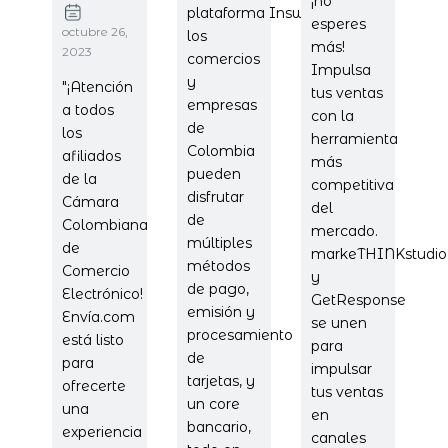
¡no
plataforma Inswitch,
esperes
octubre 26,
los
más!
2023
comercios
Impulsa
y
"¡Atención
tus ventas
empresas
a todos
con la
de
los
herramienta
Colombia
afiliados
más
pueden
de la
competitiva
disfrutar
Cámara
del
de
Colombiana
mercado.
múltiples
de
markeTHINKstudio
métodos
Comercio
y
de pago,
Electrónico!
GetResponse
emisión y
Envía.com
se unen
procesamiento
está listo
para
de
para
impulsar
tarjetas, y
ofrecerte
tus ventas
un core
una
en
bancario,
experiencia
canales