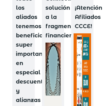
los
solución
¡Atención
aliados
a la
Afiliados
tenemos
fragmentación
CCCE!
beneficios
financiera
super
importantes
en
especial
descuentos
y
alianzas