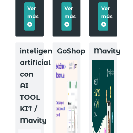
Ver
Ver
Ver
más
más
más
inteligencia
GoShop
Mavity
artificial
con
AI
TOOL
KIT /
Mavity