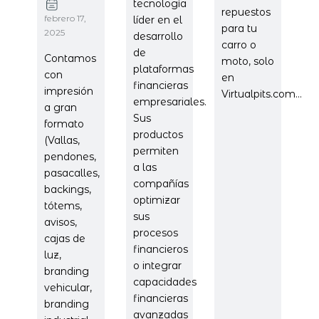
tecnología
repuestos
febrero 17,
líder en el
para tu
2025
desarrollo
carro o
de
Contamos
moto, solo
plataformas
con
en
financieras
impresión
Virtualpits.com...
empresariales.
a gran
Sus
formato
productos
(Vallas,
permiten
pendones,
a las
pasacalles,
compañías
backings,
optimizar
tótems,
sus
avisos,
procesos
cajas de
financieros
luz,
o integrar
branding
capacidades
vehicular,
financieras
branding
avanzadas