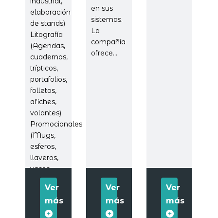
industrial,
en sus
elaboración
sistemas.
de stands)
La
Litografía
compañía
(Agendas,
ofrece...
cuadernos,
trípticos,
portafolios,
folletos,
afiches,
volantes)
Promocionales
(Mugs,
esferos,
llaveros,
vasos,...
Ver
Ver
Ver
más
más
más