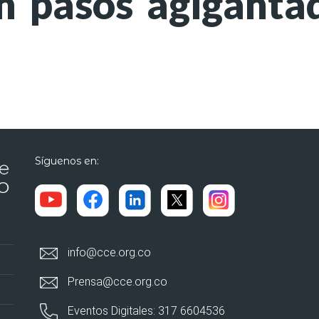
n pasos agiganta
Síguenos en:
info@cce.org.co
Prensa@cce.org.co
Eventos Digitales: 317 6604536