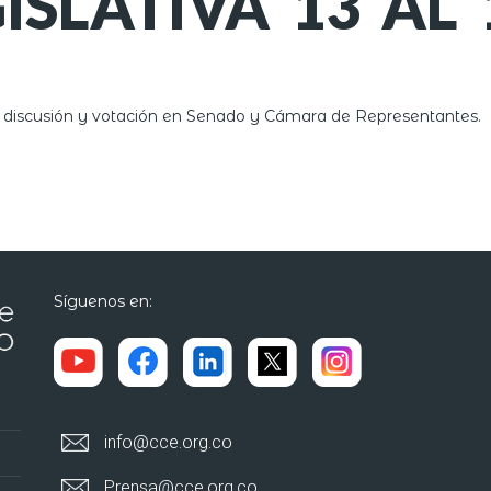
SLATIVA 13 AL 
 discusión y votación en Senado y Cámara de Representantes.
Síguenos en:
info@cce.org.co
Prensa@cce.org.co