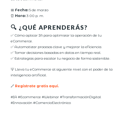
📅
Fecha:
5 de marzo
⏰
Hora:
3:00 p. m.
🔍 ¿QUÉ APRENDERÁS?
✅ Cómo aplicar IA para optimizar la operación de tu
eCommerce.
✅ Automatizar procesos clave y mejorar la eficiencia.
✅ Tomar decisiones basadas en datos en tiempo real.
✅ Estrategias para escalar tu negocio de forma sostenible.
💡 Lleva tu eCommerce al siguiente nivel con el poder de la
inteligencia artificial.
🔗
Regístrate gratis aquí.
#IA #Ecommerce #Webinar #TransformaciónDigital
#Innovación #ComercioElectrónico